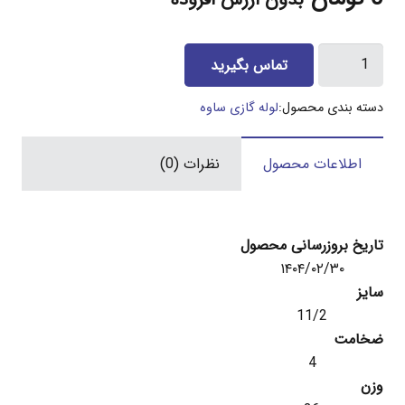
بدون ارزش افزوده
لوله
تماس بگیرید
11/2
اینچ
دسته بندی محصول:
لوله گازی ساوه
گازی
و
اطلاعات محصول
نظرات (0)
تست
ساوه
4
میل
تاریخ بروزرسانی محصول
عدد
۱۴۰۴/۰۲/۳۰
سایز
11/2
ضخامت
4
وزن