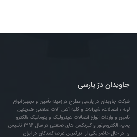
جاویدان درّ پارسی
شرکت جاویدان در پارسی مطرح در زمینه تأمین و تجهیز انواع
لوله ، اتصالات، شیرآلات و کلیه آهن آلات صنعتی همچنین
تامین و واردات انواع اتصالات هیدرولیک و پنوماتیک ،الکترو
پمپ، الکتروموتور و گیربکس های صنعتی در سال 1392 تاسیس
و در حال حاضر یکی از بزرگترین عرضه‌کنندگان در ایران