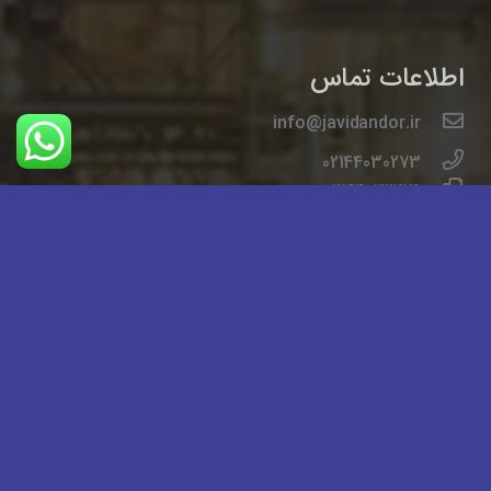
اطلاعات تماس
info@javidandor.ir
02144030273
02144032279
تهران خیابان ایت الله کاشانی خیابان لاله شمالی کوچه
دوم شرقی مجتمع پاسارگاد