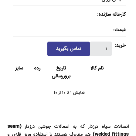
کارخانه سازنده
قیمت
سه
خرید
تماس بگیرید
راه
درزدار
نام کالا
تاریخ
رده
سایز
ایران
بروزرسانی
اتصال
عدد
نمایش 1 تا 10 از 10
اتصالات سیاه درزدار که به اتصالات جوشی درزدار
(seam
welded fittings)
هم معروف هستند با استفاده ورق فلزی و