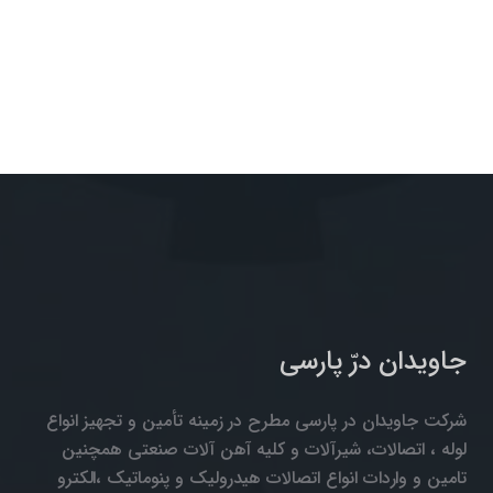
جاویدان درّ پارسی
شرکت جاویدان در پارسی مطرح در زمینه تأمین و تجهیز انواع
لوله ، اتصالات، شیرآلات و کلیه آهن آلات صنعتی همچنین
تامین و واردات انواع اتصالات هیدرولیک و پنوماتیک ،الکترو