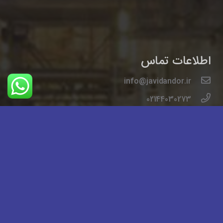
اطلاعات تماس
info@javidandor.ir
02144030273
02144032279
تهران خیابان ایت الله کاشانی خیابان لاله شمالی کوچه
دوم شرقی مجتمع پاسارگاد