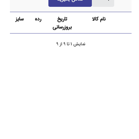
1/2
اینچ
نام کالا
تاریخ
رده
سایز
API
بروزرسانی
سپاهان
2.8
میل
نمایش 1 تا 9 از 9
عدد