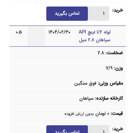
لوله
خرید
تماس بگیرید
3/4
اینچ
لوله 1/2 اینچ API
۱۴۰۴/۰۲/۳۰
0.5
API
سپاهان 2.8 میل
سپاهان
2.9
ضخامت
2.8
میل
عدد
وزن
7/9
مقیاس وزنی
فوق سنگین
کارخانه سازنده
سپاهان
قیمت
0
تومان
بدون ارزش افزوده
لوله
خرید
تماس بگیرید