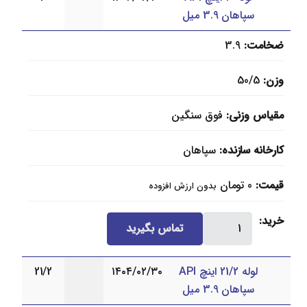
سپاهان 3.9 میل
سپاهان
3.9
ضخامت
3.9
میل
عدد
وزن
50/5
مقیاس وزنی
فوق سنگین
کارخانه سازنده
سپاهان
قیمت
0
تومان
بدون ارزش افزوده
لوله
خرید
تماس بگیرید
3
اینچ
لوله 21/2 اینچ API
۱۴۰۴/۰۲/۳۰
21/2
API
سپاهان 3.9 میل
سپاهان