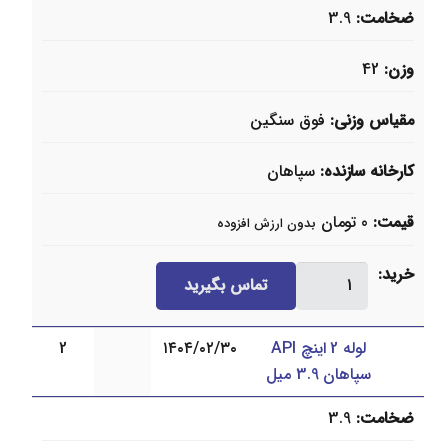
3.9
ضخامت
3.9
میل
عدد
وزن
42
مقیاس وزنی
فوق سنگین
کارخانه سازنده
سپاهان
قیمت
0
تومان
بدون ارزش افزوده
لوله
خرید
تماس بگیرید
21/2
اینچ
لوله 2 اینچ API
۱۴۰۴/۰۲/۳۰
2
API
سپاهان 3.9 میل
سپاهان
3.9
ضخامت
3.9
میل