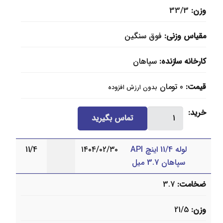
عدد
وزن
33/3
مقیاس وزنی
فوق سنگین
کارخانه سازنده
سپاهان
قیمت
0
تومان
بدون ارزش افزوده
لوله
خرید
تماس بگیرید
2
اینچ
لوله 11/4 اینچ API
۱۴۰۴/۰۲/۳۰
11/4
API
سپاهان 3.7 میل
سپاهان
3.9
ضخامت
3.7
میل
عدد
وزن
21/5