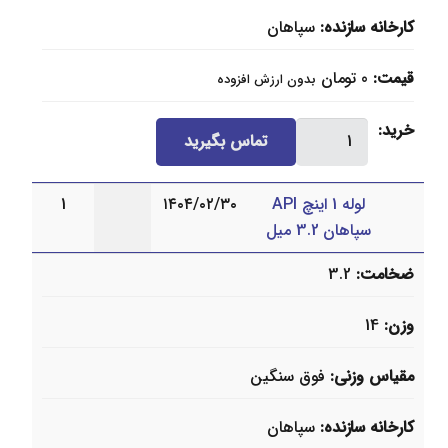
کارخانه سازنده
سپاهان
قیمت
0
تومان
بدون ارزش افزوده
لوله
خرید
تماس بگیرید
11/2
اینچ
لوله 1 اینچ API
۱۴۰۴/۰۲/۳۰
1
API
سپاهان 3.2 میل
سپاهان
3.8
ضخامت
3.2
میل
عدد
وزن
14
مقیاس وزنی
فوق سنگین
کارخانه سازنده
سپاهان