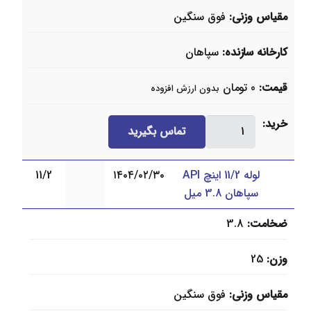
مقیاس وزنی
فوق سنگین
کارخانه سازنده
سپاهان
قیمت
0
تومان
بدون ارزش افزوده
لوله
خرید
تماس بگیرید
11/4
اینچ
لوله 11/2 اینچ API
۱۴۰۴/۰۲/۳۰
11/2
API
سپاهان 3.8 میل
سپاهان
3.7
ضخامت
3.8
میل
عدد
وزن
25
مقیاس وزنی
فوق سنگین