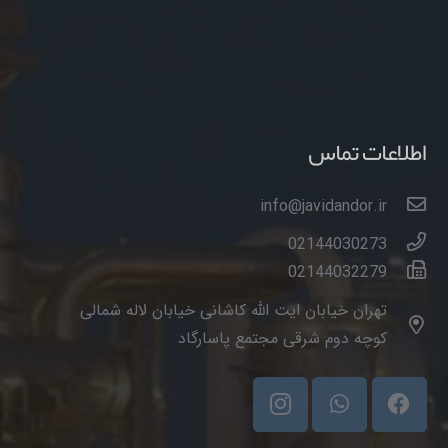
اطلاعات تماس
info@javidandor.ir
02144030273
02144032279
تهران خیابان ایت الله کاشانی خیابان لاله شمالی
کوچه دوم شرقی مجتمع پاسارگاد