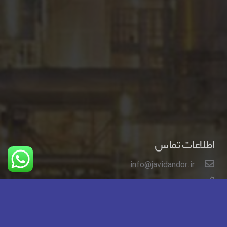
اطلاعات تماس
info@javidandor.ir
02144030273
02144032279
تهران خیابان ایت الله کاشانی خیابان لاله شمالی کوچه