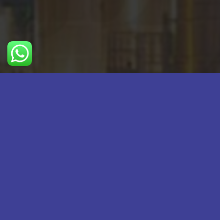
اطلاعات تماس
info@javidandor.ir
02144030273
02144032279