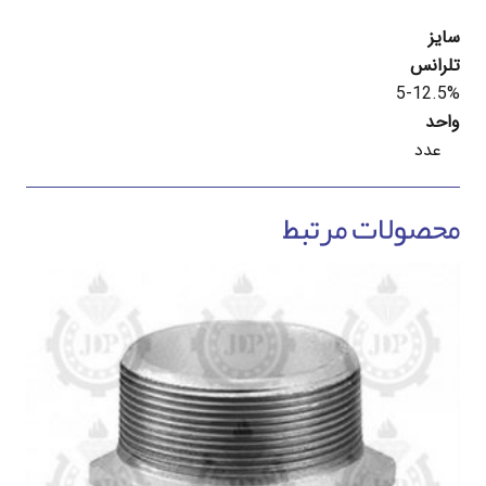
سایز
تلرانس
5-12.5%
واحد
عدد
محصولات مرتبط