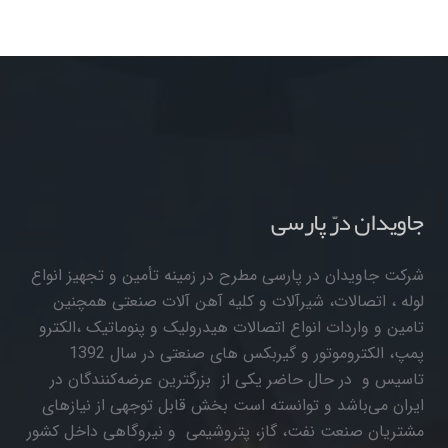
جاویدان درّ پارسی
شرکت جاویدان در پارسی مطرح در زمینه تأمین و تجهیز انواع
لوله ، اتصالات، شیرآلات و کلیه آهن آلات صنعتی همچنین
تامین و واردات انواع اتصالات هیدرولیک و پنوماتیک ،الکترو
پمپ، الکتروموتور و گیربکس های صنعتی در سال 1392
تاسیس و در حال حاضر یکی از بزرگترین عرضه‌کنندگان در
ایران می‌باشد و توانسته است بخش قابل توجهی از نیازهای
مشتریان صنعت نفت، گاز، پتروشیمی و نیروگاهی داخل کشور