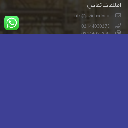
اطلاعات تماس
info@javidandor.ir
02144030273
02144032279
تهران خیابان ایت الله کاشانی خیابان لاله شمالی کوچه
دوم شرقی مجتمع پاسارگاد
Javidandor.ir
© 2026