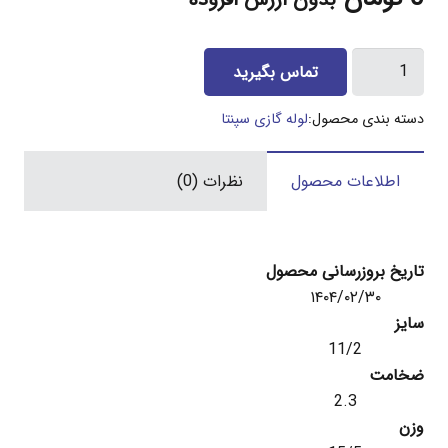
بدون ارزش افزوده
لوله
تماس بگیرید
11/2
اینچ
دسته بندی محصول:
لوله گازی سپنتا
گازی
و
اطلاعات محصول
نظرات (0)
تست
سپنتا
2/3
میل
تاریخ بروزرسانی محصول
عدد
۱۴۰۴/۰۲/۳۰
سایز
11/2
ضخامت
2.3
وزن