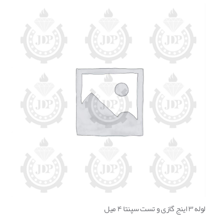
لوله ۳ اینج گازی و تست سپنتا ۴ میل