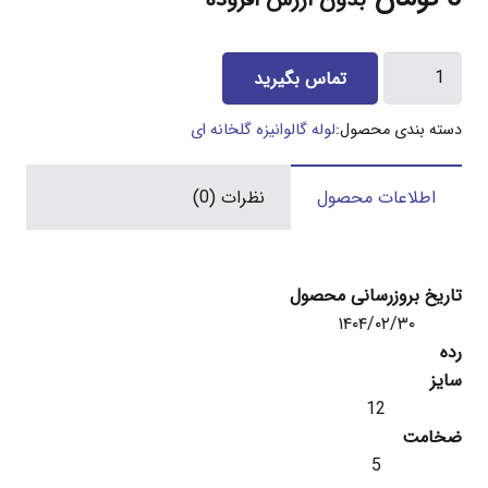
بدون ارزش افزوده
لوله
تماس بگیرید
12
اینچ
دسته بندی محصول:
لوله گالوانیزه گلخانه ای
گالوانیزه
گلخانه
اطلاعات محصول
نظرات (0)
ای
5
میل
عدد
تاریخ بروزرسانی محصول
۱۴۰۴/۰۲/۳۰
رده
سایز
12
ضخامت
5