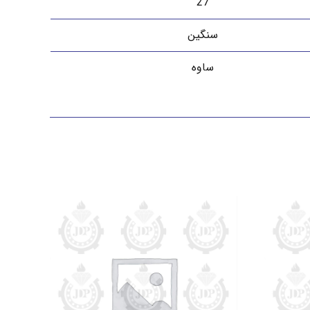
27
سنگین
ساوه