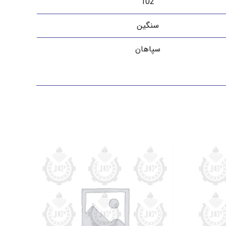
102
سنگین
سپاهان