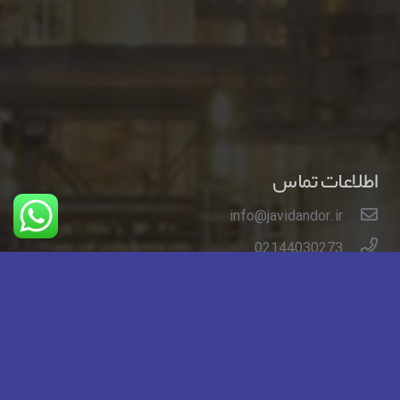
اطلاعات تماس
info@javidandor.ir
02144030273
02144032279
تهران خیابان ایت الله کاشانی خیابان لاله شمالی کوچه
دوم شرقی مجتمع پاسارگاد